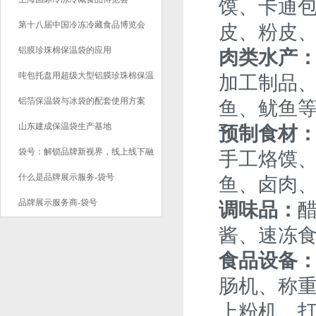
馍、卡通包
第十八届中国冷冻冷藏食品博览会
皮、粉皮
铝膜珍珠棉保温袋的应用
肉类水产
吨包托盘用超级大型铝膜珍珠棉保温
加工制品
袋应用
铝箔保温袋与冰袋的配套使用方案
鱼、鱿鱼
山东建成保温袋生产基地
预制食材
袋号：解锁品牌新视界，线上线下融
手工烙馍
合的全域展示新纪元
什么是品牌展示服务-袋号
鱼、卤肉
品牌展示服务商-袋号
调味品：
酱、速冻
食品设备
肠机、称
上粉机、