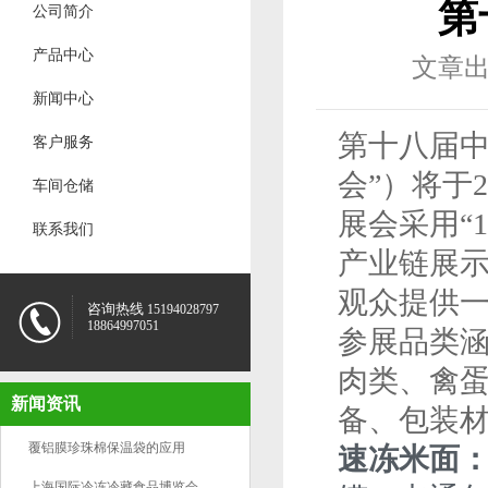
第
公司简介
产品中心
文章出处：
新闻中心
第十八届中
客户服务
会”）将于
车间仓储
展会采用“
联系我们
产业链展
观众提供
咨询热线
15194028797
18864997051
参展品类
肉类、禽
新闻资讯
备、包装
覆铝膜珍珠棉保温袋的应用
速冻米面
上海国际冷冻冷藏食品博览会