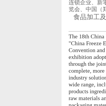
连锁企业、新
览会、中国（
食品加工及
The 18th China 
"China Freeze E
Convention and 
exhibition adopt
through the join
complete, more d
industry solutio
wide range, incl
products ingredi
raw materials a
packaging materi