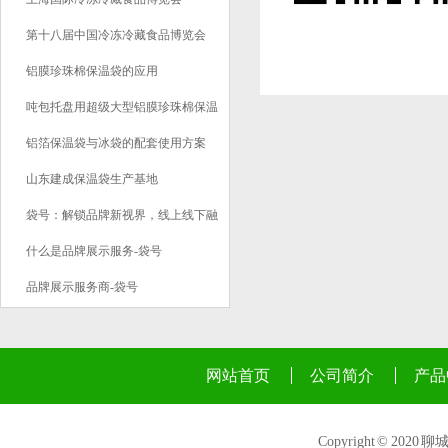
第十八届中国冷冻冷藏食品博览会
铝膜珍珠棉保温袋的应用
吨包托盘用超级大型铝膜珍珠棉保温
袋应用
铝箔保温袋与冰袋的配套使用方案
山东建成保温袋生产基地
袋号：解锁品牌新视界，线上线下融
合的全域展示新纪元
什么是品牌展示服务-袋号
品牌展示服务商-袋号
网站首页
公司简介
产品
Copyright © 2