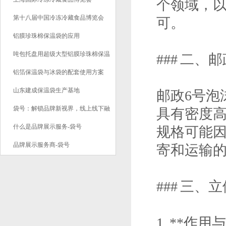
个领域，
第十八届中国冷冻冷藏食品博览会
可。
铝膜珍珠棉保温袋的应用
吨包托盘用超级大型铝膜珍珠棉保温
### 二、
袋应用
铝箔保温袋与冰袋的配套使用方案
山东建成保温袋生产基地
邮政6号泡
袋号：解锁品牌新视界，线上线下融
具有密度
合的全域展示新纪元
什么是品牌展示服务-袋号
规格可能
品牌展示服务商-袋号
寄和运输
### 三
1. **作用