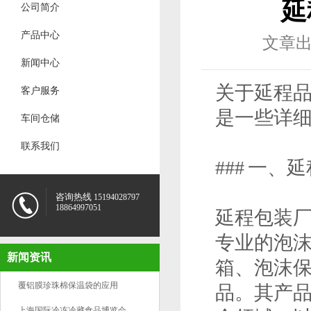
延
公司简介
产品中心
文章出处：
新闻中心
关于延程品
客户服务
是一些详
车间仓储
联系我们
### 一、
咨询热线
15194028797
18864997051
延程包装
专业的泡
新闻资讯
箱、泡沫
覆铝膜珍珠棉保温袋的应用
品。其产
上海国际冷冻冷藏食品博览会